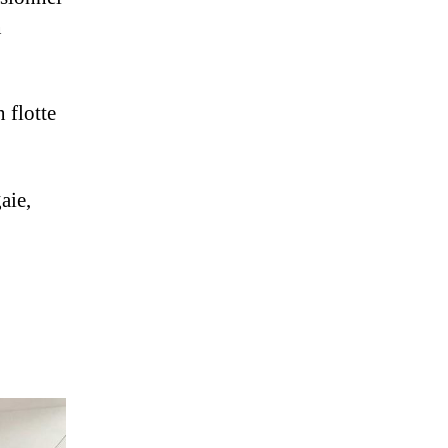
n
 flotte
aie,