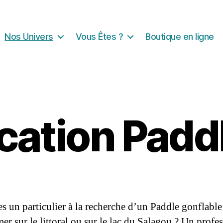
Nos Univers
Vous Êtes ?
Boutique en ligne
cation Padd
es un particulier à la recherche d’un Paddle gonflabl
mer sur le littoral ou sur le lac du Salagou ? Un profe