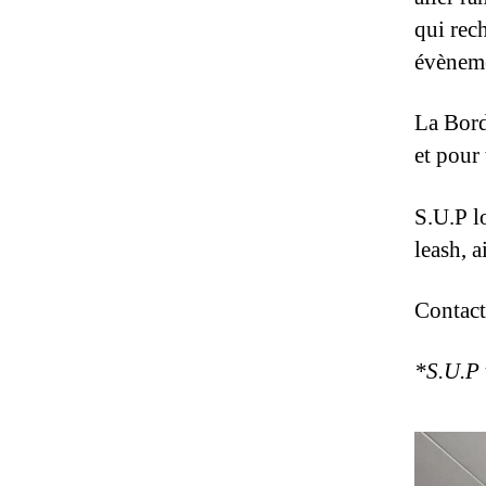
qui rec
évènem
La Bord
et pour
S.U.P l
leash, a
Contact
*S.U.P 