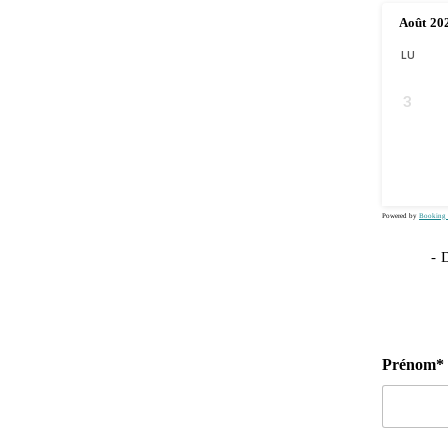
Août
20
LU
3
10
17
24
31
Powered by
Booking 
08
-
D
Prénom*