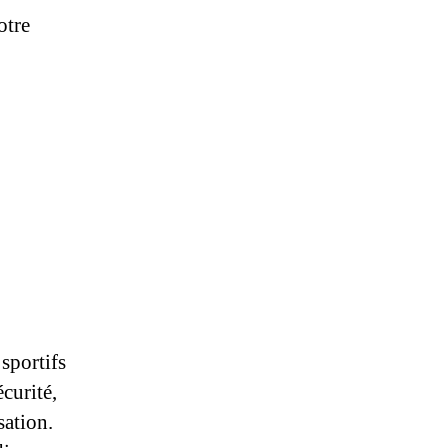
otre
sportifs
écurité,
sation.