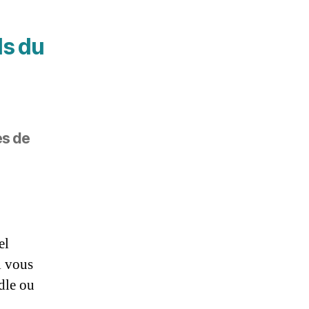
ls du
es de
el
i vous
dle ou