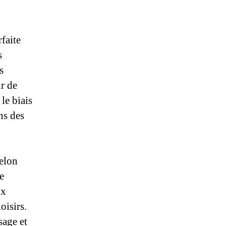
faite
s
s
ur de
le biais
ns des
selon
e
ux
oisirs.
sage et