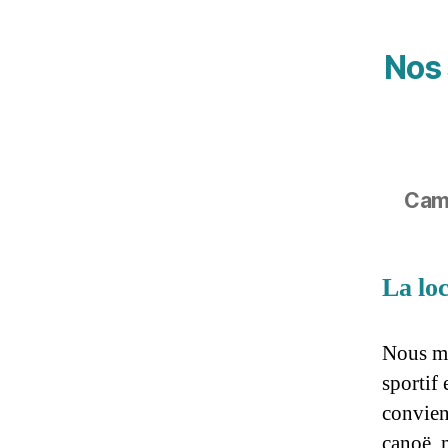
Nos 
Camp
La lo
Nous me
sportif 
convien
canoë, 