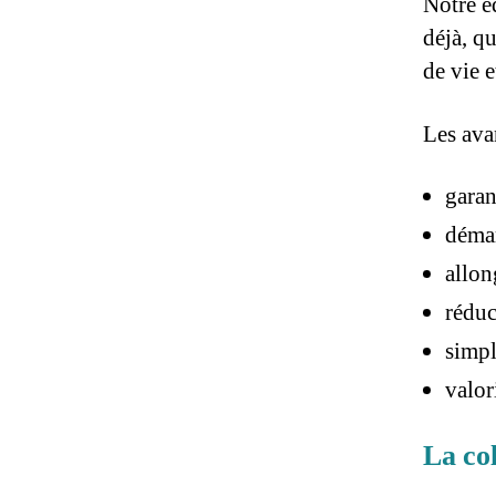
Notre é
déjà, q
de vie 
Les ava
garan
déma
allon
réduc
simpl
valor
La col