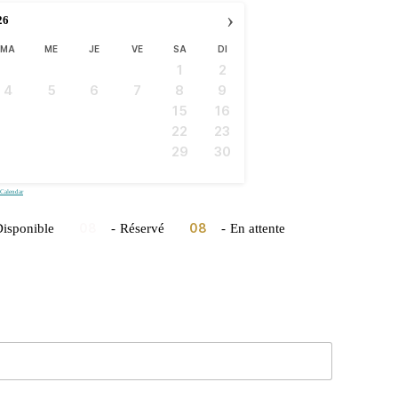
›
26
MA
ME
JE
VE
SA
DI
1
2
4
5
6
7
8
9
11
12
13
14
15
16
18
19
20
21
22
23
25
26
27
28
29
30
Calendar
08
08
isponible
-
Réservé
-
En attente