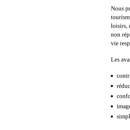
Nous pr
tourisme
loisirs,
non rép
vie res
Les ava
contr
réduc
confo
image
simpl