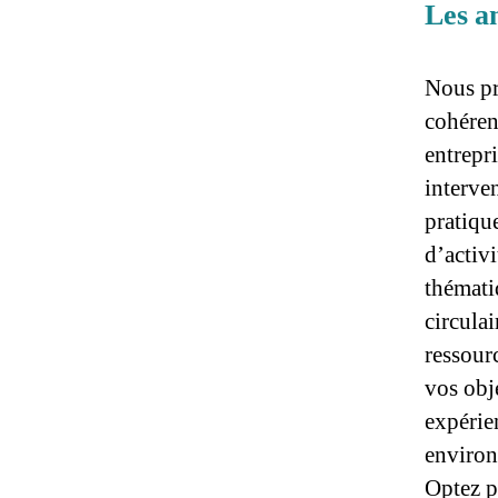
Les a
Nous pr
cohérenc
entrepri
interven
pratiqu
d’activ
thémati
circulai
ressour
vos obje
expérie
environ
Optez p