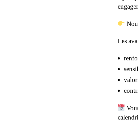
engagem
Nous
Les ava
renfo
sensi
valor
contr
Vous
calendri